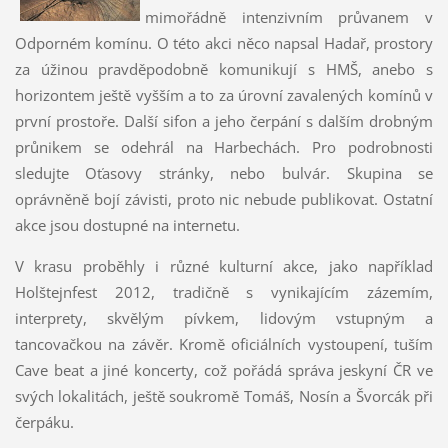
mimořádně intenzivním průvanem v
Odporném komínu. O této akci něco napsal Hadař, prostory
za úžinou pravděpodobně komunikují s HMŠ, anebo s
horizontem ještě vyšším a to za úrovní zavalených komínů v
první prostoře. Další sifon a jeho čerpání s dalším drobným
průnikem se odehrál na Harbechách. Pro podrobnosti
sledujte Oťasovy stránky, nebo bulvár. Skupina se
oprávněně bojí závisti, proto nic nebude publikovat. Ostatní
akce jsou dostupné na internetu.
V krasu proběhly i různé kulturní akce, jako například
Holštejnfest 2012, tradičně s vynikajícím zázemím,
interprety, skvělým pívkem, lidovým vstupným a
tancovačkou na závěr. Kromě oficiálních vystoupení, tuším
Cave beat a jiné koncerty, což pořádá správa jeskyní ČR ve
svých lokalitách, ještě soukromě Tomáš, Nosín a Švorcák při
čerpáku.