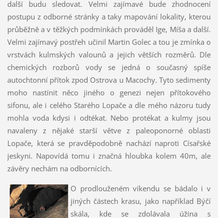
další budu sledovat. Velmi zajímavé bude zhodnocení
postupu z odborné stránky a taky mapování lokality, kterou
průběžně a v těžkých podmínkách prováděl Ige, Míša a další.
Velmi zajímavý postřeh učinil Martin Golec a tou je zmínka o
vrstvách kulmských valounů a jejich větších rozměrů. Dle
chemických rozborů vody se jedná o současný spíše
autochtonní přítok zpod Ostrova u Macochy. Tyto sedimenty
moho nastínit něco jiného o genezi nejen přítokového
sifonu, ale i celého Starého Lopače a dle mého názoru tudy
mohla voda kdysi i odtékat. Nebo protékat a kulmy jsou
navaleny z nějaké starší větve z paleoponorné oblasti
Lopače, která se pravděpodobně nachází naproti Císařské
jeskyni. Napovídá tomu i značná hloubka kolem 40m, ale
závěry nechám na odbornících.
O prodlouženém víkendu se bádalo i v
jiných částech krasu, jako například Býčí
skála, kde se zdolávala úžina s