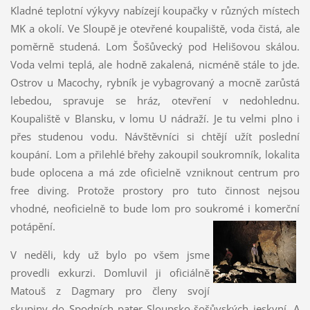
Kladné teplotní výkyvy nabízejí koupačky v různých místech
MK a okolí. Ve Sloupě je otevřené koupaliště, voda čistá, ale
poměrně studená. Lom Šošůvecký pod Helišovou skálou.
Voda velmi teplá, ale hodně zakalená, nicméně stále to jde.
Ostrov u Macochy, rybník je vybagrovaný a mocně zarůstá
lebedou, spravuje se hráz, otevření v nedohlednu.
Koupaliště v Blansku, v lomu U nádraží. Je tu velmi plno i
přes studenou vodu. Návštěvníci si chtějí užít poslední
koupání. Lom a přilehlé břehy zakoupil soukromník, lokalita
bude oplocena a má zde oficielně vzniknout centrum pro
free diving. Protože prostory pro tuto činnost nejsou
vhodné, neoficielně to bude lom pro soukromé i komerční
potápění.
V neděli, kdy už bylo po všem jsme
provedli exkurzi. Domluvil ji oficiálně
Matouš z Dagmary pro členy svojí
skupiny do Spodních pater Sloupsko-šošůvských jeskyní. A