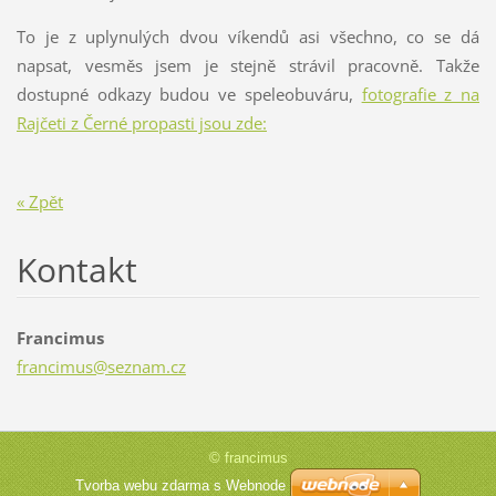
To je z uplynulých dvou víkendů asi všechno, co se dá
napsat, vesměs jsem je stejně strávil pracovně. Takže
dostupné odkazy budou ve speleobuváru,
fotografie z na
Rajčeti z Černé propasti jsou zde:
« Zpět
Kontakt
Francimus
francimu
s@seznam
.cz
© francimus
Tvorba webu zdarma s Webnode