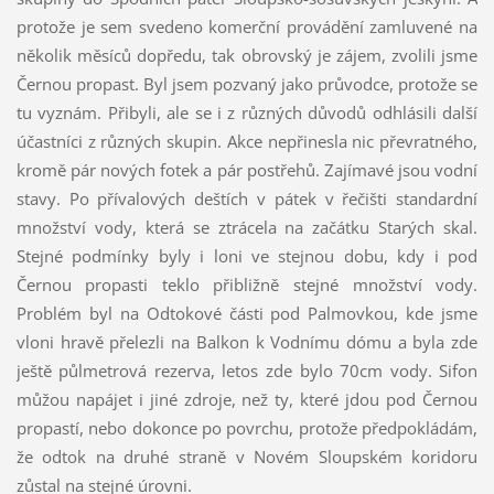
protože je sem svedeno komerční provádění zamluvené na
několik měsíců dopředu, tak obrovský je zájem, zvolili jsme
Černou propast. Byl jsem pozvaný jako průvodce, protože se
tu vyznám. Přibyli, ale se i z různých důvodů odhlásili další
účastníci z různých skupin. Akce nepřinesla nic převratného,
kromě pár nových fotek a pár postřehů. Zajímavé jsou vodní
stavy. Po přívalových deštích v pátek v řečišti standardní
množství vody, která se ztrácela na začátku Starých skal.
Stejné podmínky byly i loni ve stejnou dobu, kdy i pod
Černou propasti teklo přibližně stejné množství vody.
Problém byl na Odtokové části pod Palmovkou, kde jsme
vloni hravě přelezli na Balkon k Vodnímu dómu a byla zde
ještě půlmetrová rezerva, letos zde bylo 70cm vody. Sifon
můžou napájet i jiné zdroje, než ty, které jdou pod Černou
propastí, nebo dokonce po povrchu, protože předpokládám,
že odtok na druhé straně v Novém Sloupském koridoru
zůstal na stejné úrovni.