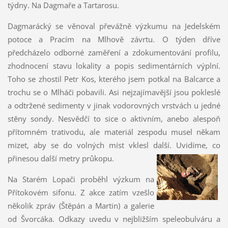
týdny. Na Dagmaře a Tartarosu.
Dagmarácký se věnoval převážně výzkumu na Jedelském
potoce a Pracím na Mlhově závrtu. O týden dříve
předcházelo odborné zaměření a zdokumentování profilu,
zhodnocení stavu lokality a popis sedimentárních výplní.
Toho se zhostil Petr Kos, kterého jsem potkal na Balcarce a
trochu se o Mlháči pobavili. Asi nejzajímavější jsou pokleslé
a odtržené sedimenty v jinak vodorovných vrstvách u jedné
stěny sondy. Nesvědčí to sice o aktivním, anebo alespoň
přítomném trativodu, ale materiál zespodu musel někam
mizet, aby se do volných míst vklesl další. Uvidíme, co
přinesou další metry průkopu.
Na Starém Lopači proběhl výzkum na
Přítokovém sifonu. Z akce zatím vzešlo
několik zpráv (Štěpán a Martin) a galerie
od Švorcáka. Odkazy uvedu v nejbližším speleobulváru a