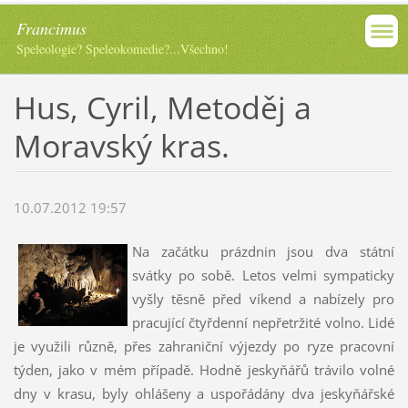
Francimus
Speleologie? Speleokomedie?...Všechno!
Hus, Cyril, Metoděj a
Moravský kras.
10.07.2012 19:57
Na začátku prázdnin jsou dva státní
svátky po sobě. Letos velmi sympaticky
vyšly těsně před víkend a nabízely pro
pracující čtyřdenní nepřetržité volno. Lidé
je využili různě, přes zahraniční výjezdy po ryze pracovní
týden, jako v mém případě. Hodně jeskyňářů trávilo volné
dny v krasu, byly ohlášeny a uspořádány dva jeskyňářské